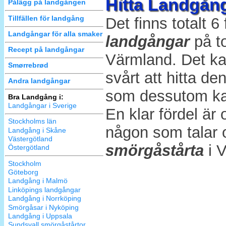
Hitta Landgån
Pålägg på landgången
Tillfällen för landgång
Det finns totalt 
Landgångar för alla smaker
landgångar
på to
Recept på landgångar
Värmland. Det ka
Smørrebrød
svårt att hitta d
Andra landgångar
som dessutom kan f
Bra Landgång i:
Landgångar i Sverige
En klar fördel ä
Stockholms län
någon som talar
Landgång i Skåne
Västergötland
smörgåstårta
i 
Östergötland
Stockholm
Göteborg
Landgång i Malmö
Linköpings landgångar
Landgång i Norrköping
Smörgåsar i Nyköping
Landgång i Uppsala
Sundsvall smörgåstårtor