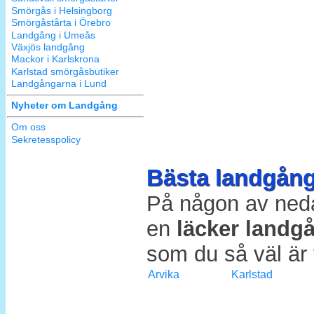
Smörgås i Helsingborg
Smörgåstårta i Örebro
Landgång i Umeås
Växjös landgång
Mackor i Karlskrona
Karlstad smörgåsbutiker
Landgångarna i Lund
Nyheter om Landgång
Om oss
Sekretesspolicy
Bästa landgång
På någon av neda
en
läcker landg
som du så väl är 
Arvika
Karlstad